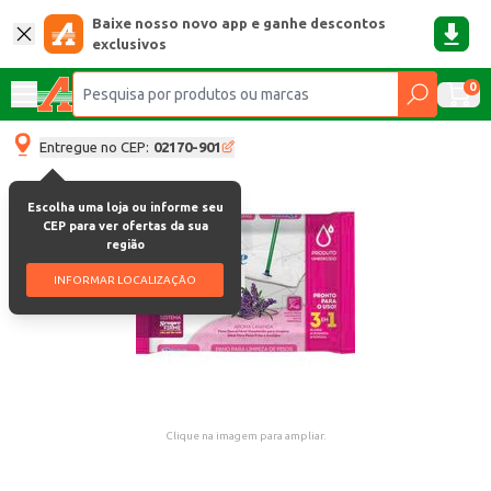
Baixe nosso novo app e ganhe descontos
exclusivos
0
Entregue no CEP:
02170-901
Escolha uma loja ou informe seu
CEP para ver ofertas da sua
região
INFORMAR LOCALIZAÇÃO
Clique na imagem para ampliar.