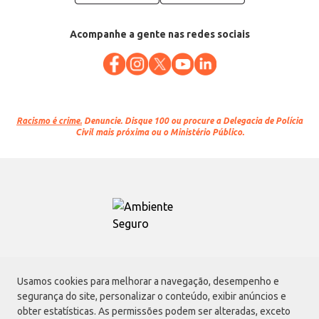
Acompanhe a gente nas redes sociais
Racismo é crime.
Denuncie. Disque 100 ou procure a Delegacia de Polícia
Civil mais próxima ou o Ministério Público.
Atacadão S.A.
Usamos cookies para melhorar a navegação, desempenho e
Avenida Morvan Dias de Figueiredo, 6169, Vila Maria, São Paulo - SP | CEP
segurança do site, personalizar o conteúdo, exibir anúncios e
02170-901 | CNPJ: 75.315.333/0001-09
obter estatísticas. As permissões podem ser alteradas, exceto