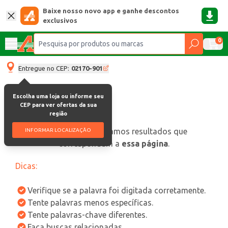
Baixe nosso novo app e ganhe descontos
exclusivos
0
Entregue no CEP:
02170-901
Escolha uma loja ou informe seu
CEP para ver ofertas da sua
região
oops, não encontramos resultados que
INFORMAR LOCALIZAÇÃO
correspondam a
essa página
.
Dicas:
Verifique se a palavra foi digitada corretamente.
Tente palavras menos específicas.
Tente palavras-chave diferentes.
Faça buscas relacionadas.