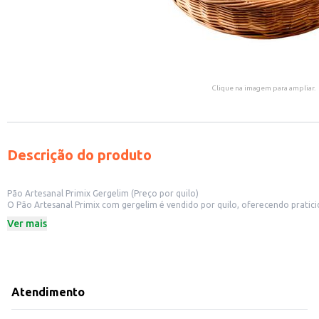
Clique na imagem para ampliar.
Descrição do produto
Pão Artesanal Primix Gergelim (Preço por quilo)
O Pão Artesanal Primix com gergelim é vendido por quilo, oferecendo pratic
lanches e refeições.
Ver mais
Ideal para padarias, restaurantes e comércios que oferecem pães frescos.
Perfeito para compor cestas de café da manhã ou lanches rápidos.
Pode ser utilizado em sanduíches, acompanhado de diversos recheios.
Dicas de Uso:
Sirva puro, torrado ou como acompanhamento de sopas e saladas.
Utilize como base para sanduíches, hambúrgueres e outros lanches.
Atendimento
Aqueça levemente antes do consumo para realçar o aroma e textura.
O Pão Artesanal Primix com gergelim oferece um excelente custo-benefício, c
produto saboroso e de alta aceitação.