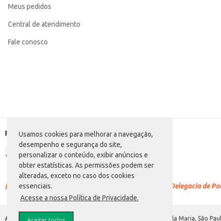
Meus pedidos
Central de atendimento
Fale conosco
Formas de pagamento
Usamos cookies para melhorar a navegação,
desempenho e segurança do site,
personalizar o conteúdo, exibir anúncios e
obter estatísticas. As permissões podem ser
alteradas, exceto no caso dos cookies
Racismo é crime.
Denuncie. Disque 100 ou procure a Delegacia de Polí
essenciais.
Acesse a nossa Política de Privacidade.
Atacadão S.A.
Avenida Morvan Dias de Figueiredo, 6169, Vila Maria, São Paul
Aceitar todos