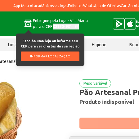
App Meu Atacadão
Nossas lojas
Folhetos
WhatsApp de Ofertas
Cartão At
Entregue pela Loja - Vila Maria
Ba
para o CEP
02170-901
M
Escolha uma loja ou informe seu
Limpeza
Chocolates
Higiene
Beb
CEP para ver ofertas da sua região
INFORMAR LOCALIZAÇÃO
rtesanal Primix Gergelim quilo
Peso variável
Pão Artesanal Pr
Produto indisponível