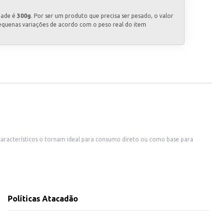
dade é
300g
. Por ser um produto que precisa ser pesado, o valor
equenas variações de acordo com o peso real do item
 característicos o tornam ideal para consumo direto ou como base para
Políticas Atacadão
es. Sua receita tradicional e o toque especial do gergelim garantem um