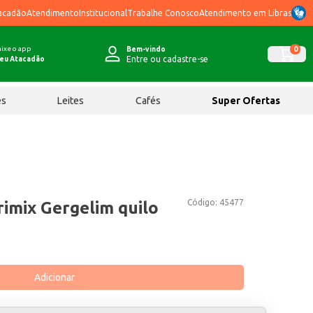
acadão
Atendimento
Institucional
Trabalhe Conosco
Atendimento em Libras
ixe o app
0
Bem-vindo
Entre ou cadastre-se
eu Atacadão
ês
Leites
Cafés
Super Ofertas
Código:
45477
imix Gergelim quilo
Adicionar