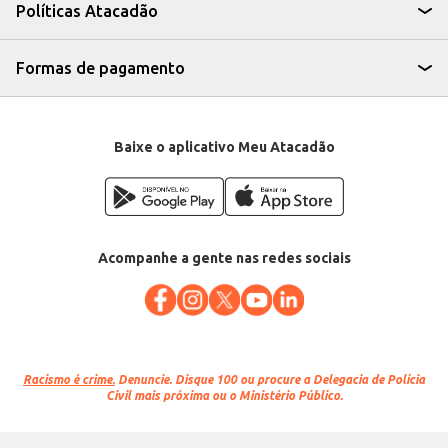
diversos tipos de negócio. Sua consistência e sabor característicos
Políticas Atacadão
contribuem para uma experiência de consumo satisfatória.
Marca: Atacadão S/A
Departamento: Padaria e matinais
Categoria: Pão doce
Formas de pagamento
EAN: 90477
Baixe o aplicativo Meu Atacadão
Acompanhe a gente nas redes sociais
Racismo é crime.
Denuncie. Disque 100 ou procure a Delegacia de Polícia
Civil mais próxima ou o Ministério Público.