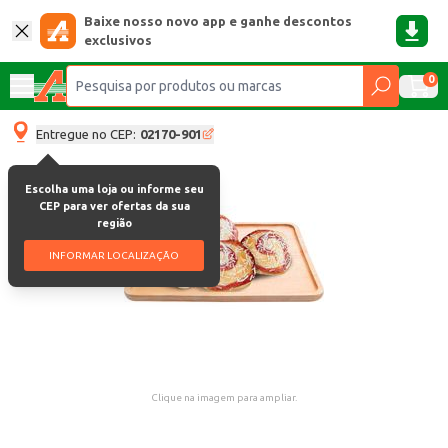
Baixe nosso novo app e ganhe descontos
exclusivos
0
Entregue no CEP:
02170-901
Escolha uma loja ou informe seu
CEP para ver ofertas da sua
região
INFORMAR LOCALIZAÇÃO
Clique na imagem para ampliar.