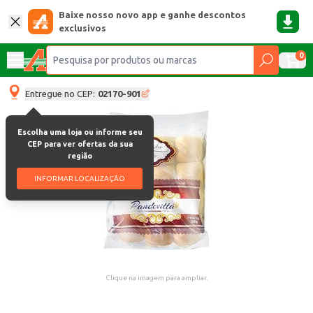
Baixe nosso novo app e ganhe descontos
exclusivos
0
Entregue no CEP:
02170-901
Escolha uma loja ou informe seu
CEP para ver ofertas da sua
região
INFORMAR LOCALIZAÇÃO
Clique na imagem para ampliar.