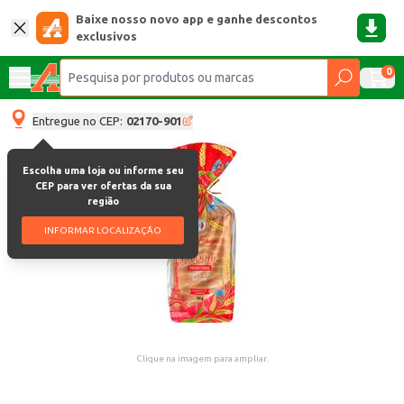
Baixe nosso novo app e ganhe descontos
exclusivos
0
Entregue no CEP:
02170-901
Escolha uma loja ou informe seu
CEP para ver ofertas da sua
região
INFORMAR LOCALIZAÇÃO
Clique na imagem para ampliar.