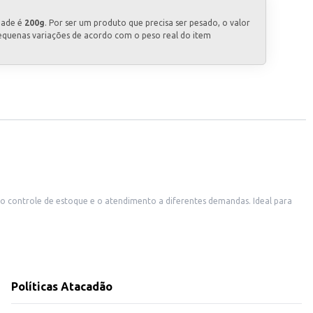
dade é
200g
. Por ser um produto que precisa ser pesado, o valor
equenas variações de acordo com o peso real do item
Políticas Atacadão
tes ou para uso próprio em grande escala. Sua praticidade e versatilidade o