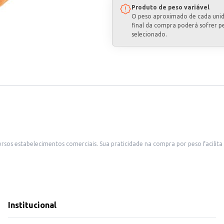
Produto de peso variável
O peso aproximado de cada uni
final da compra poderá sofrer p
selecionado.
o controle de estoque e o atendimento a diferentes demandas. Ideal para
m representa uma excelente opção para clientes que buscam economia em larga
s e caldos.
 menores.
Institucional
ualidade, com bom custo-benefício, para atender às necessidades de seus clien