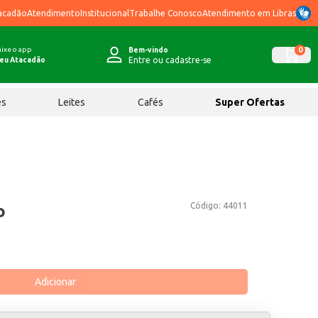
acadão
Atendimento
Institucional
Trabalhe Conosco
Atendimento em Libras
ixe o app
0
Bem-vindo
Entre ou cadastre-se
eu Atacadão
ês
Leites
Cafés
Super Ofertas
Código:
44011
o
Adicionar