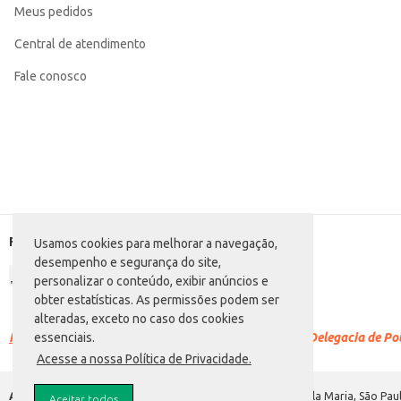
Meus pedidos
Departamento: Padaria e matinais
Categoria: Pão salgado
EAN: 91854
Central de atendimento
Fale conosco
Formas de pagamento
Usamos cookies para melhorar a navegação,
desempenho e segurança do site,
personalizar o conteúdo, exibir anúncios e
obter estatísticas. As permissões podem ser
alteradas, exceto no caso dos cookies
Racismo é crime.
Denuncie. Disque 100 ou procure a Delegacia de Polí
essenciais.
Acesse a nossa Política de Privacidade.
Atacadão S.A.
Avenida Morvan Dias de Figueiredo, 6169, Vila Maria, São Paul
Aceitar todos