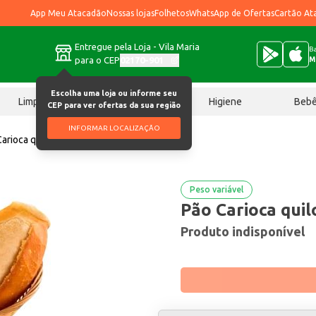
App Meu Atacadão
Nossas lojas
Folhetos
WhatsApp de Ofertas
Cartão At
Entregue pela Loja - Vila Maria
Ba
para o CEP
02170-901
M
Escolha uma loja ou informe seu
Limpeza
Chocolates
Higiene
Beb
CEP para ver ofertas da sua região
INFORMAR LOCALIZAÇÃO
arioca quilo
Peso variável
Pão Carioca quil
Produto indisponível