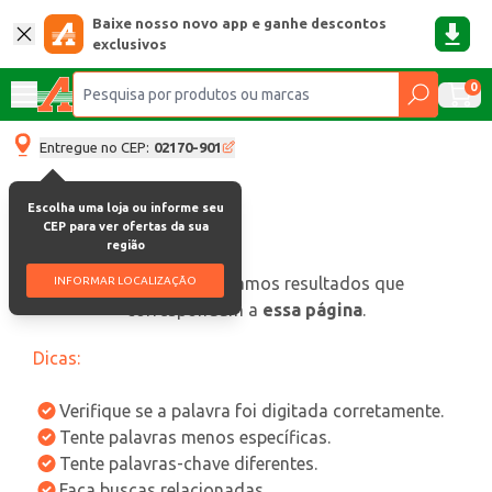
Baixe nosso novo app e ganhe descontos
exclusivos
0
Entregue no CEP:
02170-901
Escolha uma loja ou informe seu
CEP para ver ofertas da sua
região
oops, não encontramos resultados que
INFORMAR LOCALIZAÇÃO
correspondam a
essa página
.
Dicas:
Verifique se a palavra foi digitada corretamente.
Tente palavras menos específicas.
Tente palavras-chave diferentes.
Faça buscas relacionadas.