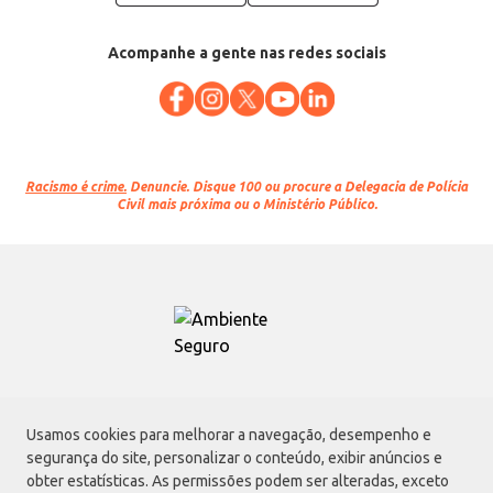
Acompanhe a gente nas redes sociais
Racismo é crime.
Denuncie. Disque 100 ou procure a Delegacia de Polícia
Civil mais próxima ou o Ministério Público.
Atacadão S.A.
Usamos cookies para melhorar a navegação, desempenho e
Avenida Morvan Dias de Figueiredo, 6169, Vila Maria, São Paulo - SP | CEP
segurança do site, personalizar o conteúdo, exibir anúncios e
02170-901 | CNPJ: 75.315.333/0001-09
obter estatísticas. As permissões podem ser alteradas, exceto