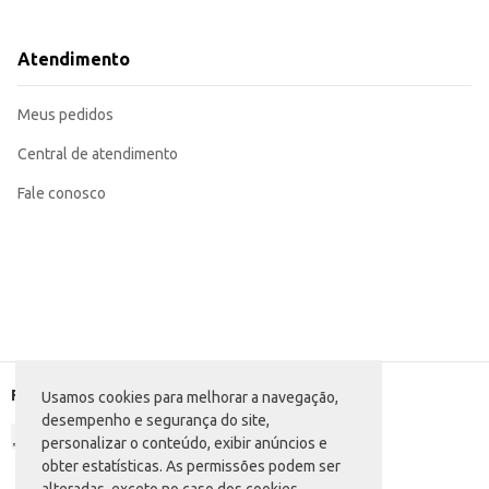
Utilize como parte de um prato mais elaborado, como entrada ou aperitivo.
Ideal para compor cestas de presentes ou kits de petiscos.
O Pão de Alho Dabrasa Queijo oferece praticidade e um sabor agradável, 
Atendimento
rendimento, atendendo às necessidades de diversos tipos de clientes.
Marca: Dabrasa
Departamento: Frios e congelados
Meus pedidos
Categoria: Pão de alho
Conteúdo: 450g
EAN: 192505066961
Central de atendimento
Fale conosco
Formas de pagamento
Usamos cookies para melhorar a navegação,
desempenho e segurança do site,
personalizar o conteúdo, exibir anúncios e
obter estatísticas. As permissões podem ser