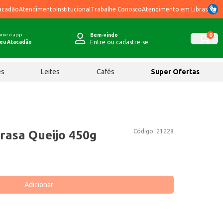
acadão
Atendimento
Institucional
Trabalhe Conosco
Atendimento em Libras
ixe o app
0
Bem-vindo
Entre ou cadastre-se
eu Atacadão
ês
Leites
Cafés
Super Ofertas
Código:
21228
rasa Queijo 450g
Adicionar