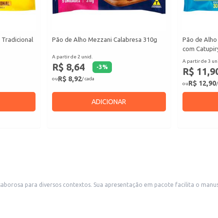
 Tradicional
Pão de Alho Mezzani Calabresa 310g
Pão de Alho
com Catupir
A partir de 2 unid.
A partir de 3 un
R$ 8,64
-
3
%
R$ 11,9
R$ 8,92
ou
/ cada
R$ 12,90
ou
/
ADICIONAR
io e armazenamento, sendo ideal para revenda em pequenos comércios,
Também é uma escolha conveniente para estabelecimentos que oferecem petiscos e acompanhamentos