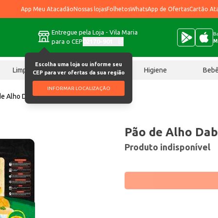
App Meu Atacadão
Nossas lojas
Folhetos
WhatsApp de Ofertas
Cartão At
Entregue pela Loja - Vila Maria
Ba
para o CEP
02170-901
M
Escolha uma loja ou informe seu
Limpeza
Chocolates
Higiene
Beb
CEP para ver ofertas da sua região
INFORMAR LOCALIZAÇÃO
de Alho Dabrasa Queijo 450g
Pão de Alho Dab
Produto indisponível