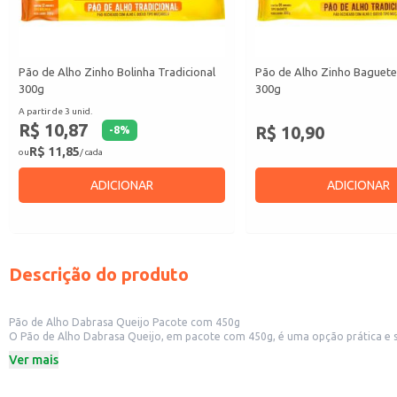
Pão de Alho Zinho Bolinha Tradicional
Pão de Alho Zinho Baguete
300g
300g
A partir de 3 unid.
R$ 10,87
R$ 10,90
-
8
%
R$ 11,85
ou
/ cada
ADICIONAR
ADICIONAR
Descrição do produto
Pão de Alho Dabrasa Queijo Pacote com 450g
O Pão de Alho Dabrasa Queijo, em pacote com 450g, é uma opção prática e saborosa para diversos contextos. Sua apresentação em pacote facilita o manuse
como padarias, mercearias e lanchonetes. 
Ver mais
Dicas de uso:
Aqueça levemente no forno ou microondas para realçar o sabor e a textura.
Sirva como acompanhamento de sopas, saladas ou pratos principais.