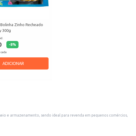
 Bolinha Zinho Recheado
y 300g
id.
0
-
8
%
 cada
ADICIONAR
, ou para uso doméstico em eventos e reuniões.