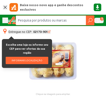
Baixe nosso novo app e ganhe descontos
exclusivos
0
Entregue no CEP:
02170-901
Escolha uma loja ou informe seu
CEP para ver ofertas da sua
região
INFORMAR LOCALIZAÇÃO
Clique na imagem para ampliar.