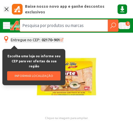
Baixe nosso novo app e ganhe descontos
exclusivos
0
Entregue no CEP:
02170-901
Escolha uma loja ou informe seu
CEP para ver ofertas da sua
região
INFORMAR LOCALIZAÇÃO
Clique na imagem para ampliar.