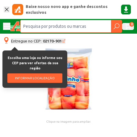
Baixe nosso novo app e ganhe descontos
exclusivos
0
Entregue no CEP:
02170-901
Escolha uma loja ou informe seu
CEP para ver ofertas da sua
região
INFORMAR LOCALIZAÇÃO
Clique na imagem para ampliar.