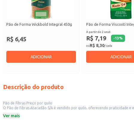
Pão de Forma Wickbold Integral 450g
Pão de Forma Visconti Inte
A partir de 2 unid.
R$ 7,19
R$ 6,45
-
13
%
R$ 8,30
ou
/ cada
ADICIONAR
ADICIONAR
Descrição do produto
Pão de Fibras Preço por quilo
O Pão de Fibras Atacadão S/A é vendido por quilo, oferecendo praticidade e economia para estabe
alimentação mais equilibrada. Ideal para padarias, restaurantes, hotéis e outros estabelecimentos que oferecem opções de café da manhã, almoço ou lanches. Também é uma excelente opção para o consumo doméstico, permitindo o
Ver mais
preparo de sanduíches, acompanhamentos de refeições ou consumo puro.
Dicas de uso:
Sirva como acompanhamento em cafés da manhã e almoços.
Utilize na preparação de sanduíches e lanches.