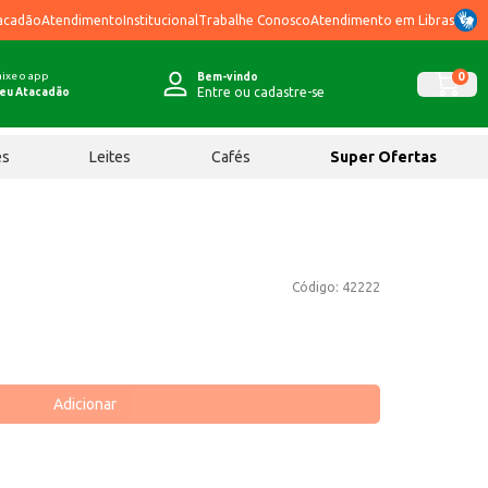
acadão
Atendimento
Institucional
Trabalhe Conosco
Atendimento em Libras
ixe o app
0
Bem-vindo
Entre ou cadastre-se
eu Atacadão
ês
Leites
Cafés
Super Ofertas
Código:
42222
Adicionar