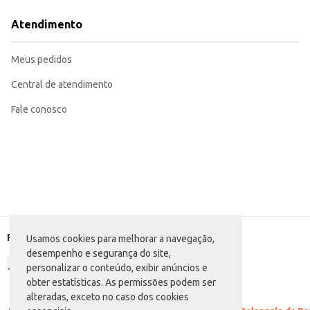
Ofereça em seu estabelecimento como opção de pão integral.
Ideal para consumo doméstico, proporcionando praticidade e sabor.
Atendimento
O Pão de Fibras Atacadão S/A apresenta uma opção de pão integral versátil, adaptável a dif
tornam uma escolha conveniente e saudável.
Marca: Atacadão S/A
Meus pedidos
Departamento: Padaria e matinais
Categoria: Pão integral
EAN: 85252
Central de atendimento
Fale conosco
Formas de pagamento
Usamos cookies para melhorar a navegação,
desempenho e segurança do site,
personalizar o conteúdo, exibir anúncios e
obter estatísticas. As permissões podem ser
alteradas, exceto no caso dos cookies