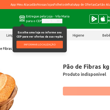
App Meu Atacadão
Nossas lojas
Folhetos
WhatsApp de Ofertas
Cartão At
Entregue pela Loja - Vila Maria
Ba
para o CEP
02170-901
M
Escolha uma loja ou informe seu
Limpeza
Chocolates
Higiene
Beb
CEP para ver ofertas da sua região
INFORMAR LOCALIZAÇÃO
e Fibras kg
Pão de Fibras kg
Produto indisponível