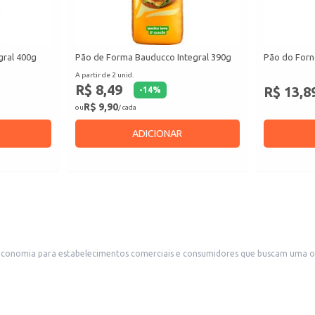
gral 400g
Pão de Forma Bauducco Integral 390g
Pão do Forn
A partir de 2 unid.
R$ 8,49
R$ 13,8
-
14
%
R$ 9,90
ou
/ cada
ADICIONAR
lecimentos comerciais e consumidores que buscam uma opção de pão integral. Sua composição inclui fi