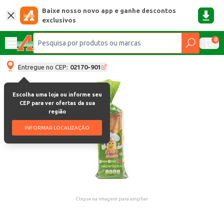
Baixe nosso novo app e ganhe descontos
exclusivos
0
Entregue no CEP:
02170-901
Escolha uma loja ou informe seu
CEP para ver ofertas da sua
região
INFORMAR LOCALIZAÇÃO
Clique na imagem para ampliar.