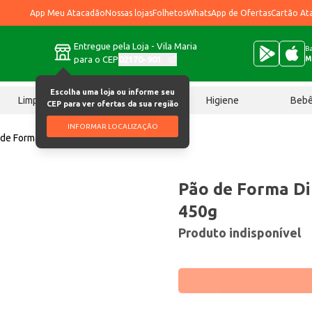
App Meu Atacadão
Nossas lojas
Folhetos
WhatsApp de Ofertas
Cartão At
Entregue pela Loja - Vila Maria
Ba
para o CEP
02170-901
M
Escolha uma loja ou informe seu
Limpeza
Chocolates
Higiene
Beb
CEP para ver ofertas da sua região
INFORMAR LOCALIZAÇÃO
de Forma Di Napoli Tradicional 450g
Pão de Forma Di 
450g
Produto indisponível