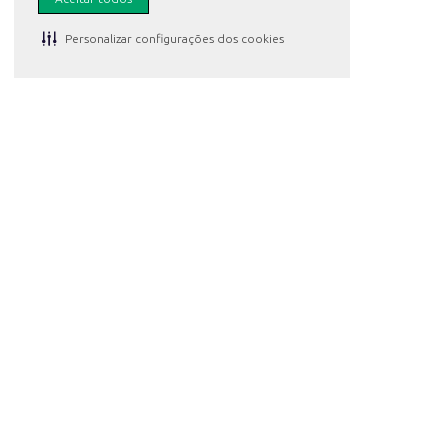
Com o Pão de Forma Di Napoli Tradicional, você tem uma base saborosa e práti
Personalizar configurações dos cookies
Atendimento
Meus pedidos