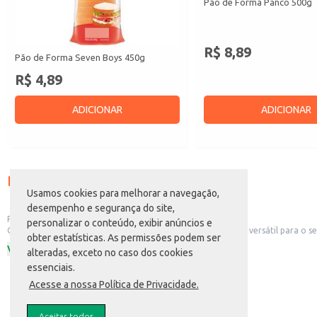
Pão de Forma Panco 500g
Pão de Forma Seven Boys 450g
R$ 8,89
R$ 4,89
ADICIONAR
ADICIONAR
Usamos cookies para melhorar a navegação,
Descrição do produto
desempenho e segurança do site,
personalizar o conteúdo, exibir anúncios e
obter estatísticas. As permissões podem ser
Pão de Forma Di Napoli Tradicional 450g
alteradas, exceto no caso dos cookies
O Pão de Forma Di Napoli Tradicional de 450g é uma opção versátil para o seu 
Dicas de Uso:
essenciais.
Ver mais
Prepare sanduíches para lanches e refeições.
Acesse a nossa Política de Privacidade.
Utilize em torradas para acompanhar café ou outras bebidas.
Sirva com patês, geleias ou manteiga.
Ideal para estabelecimentos comerciais como lanchonetes e padarias.
Aceitar todos