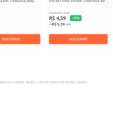
a Kim Tradicional 400g
Pão de Forma Visconti Tradicional 400g
A partir de 2 unid.
R$ 4,59
-
15
%
R$ 5,39
ou
/ cada
ADICIONAR
ADICIONAR
 diversas ocasiões, desde o café da manhã até lanches rápidos.