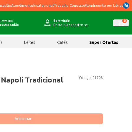
acadão
Atendimento
Institucional
Trabalhe Conosco
Atendimento em Libras
ixe o app
0
Bem-vindo
Entre ou cadastre-se
eu Atacadão
ês
Leites
Cafés
Super Ofertas
Código:
21708
Napoli Tradicional
Adicionar