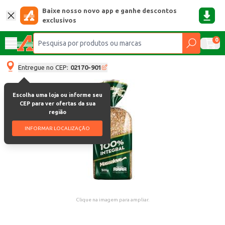
Baixe nosso novo app e ganhe descontos
exclusivos
0
Entregue no CEP:
02170-901
Escolha uma loja ou informe seu
CEP para ver ofertas da sua
região
INFORMAR LOCALIZAÇÃO
Clique na imagem para ampliar.