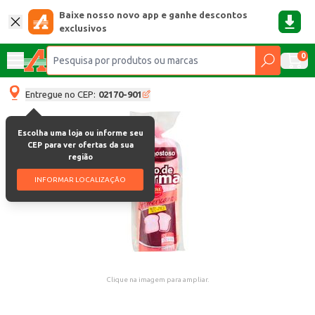
Baixe nosso novo app e ganhe descontos
exclusivos
0
Entregue no CEP:
02170-901
Escolha uma loja ou informe seu
CEP para ver ofertas da sua
região
INFORMAR LOCALIZAÇÃO
Clique na imagem para ampliar.