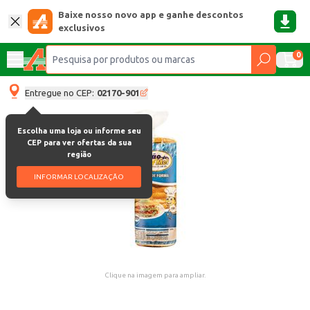
Baixe nosso novo app e ganhe descontos
exclusivos
0
Entregue no CEP:
02170-901
Escolha uma loja ou informe seu
CEP para ver ofertas da sua
região
INFORMAR LOCALIZAÇÃO
Clique na imagem para ampliar.