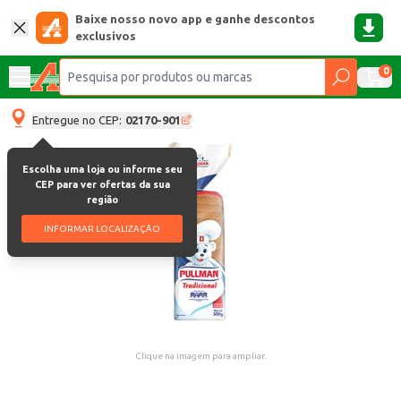
Baixe nosso novo app e ganhe descontos
exclusivos
0
Entregue no CEP:
02170-901
Escolha uma loja ou informe seu
CEP para ver ofertas da sua
região
INFORMAR LOCALIZAÇÃO
Clique na imagem para ampliar.