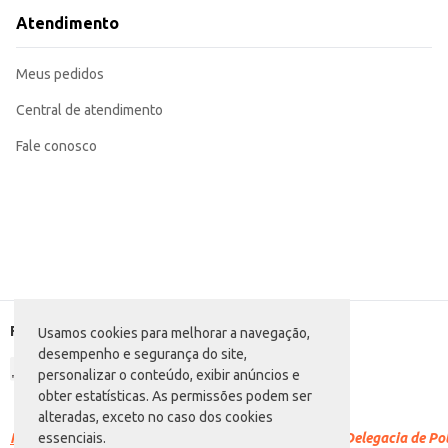
Atendimento
Meus pedidos
Central de atendimento
Fale conosco
Formas de pagamento
Usamos cookies para melhorar a navegação,
desempenho e segurança do site,
personalizar o conteúdo, exibir anúncios e
obter estatísticas. As permissões podem ser
alteradas, exceto no caso dos cookies
Racismo é crime.
Denuncie. Disque 100 ou procure a Delegacia de Polí
essenciais.