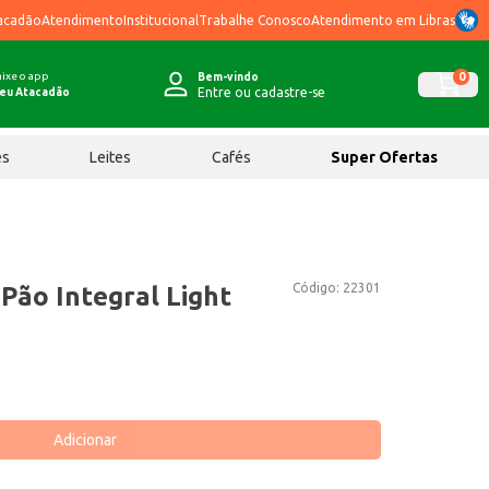
acadão
Atendimento
Institucional
Trabalhe Conosco
Atendimento em Libras
ixe o app
0
Bem-vindo
Entre ou cadastre-se
eu Atacadão
ês
Leites
Cafés
Super Ofertas
Código:
22301
Pão Integral Light
Adicionar