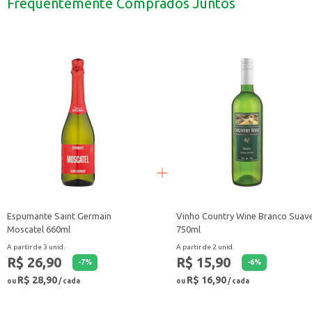
Frequentemente Comprados Juntos
Espumante Saint Germain
Vinho Country Wine Branco Suav
Moscatel 660ml
750ml
A partir de 3 unid.
A partir de 2 unid.
R$ 26,90
R$ 15,90
-
7
%
-
6
%
R$ 28,90
R$ 16,90
ou
/ cada
ou
/ cada