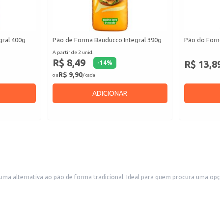
gral 400g
Pão de Forma Bauducco Integral 390g
Pão do Forn
A partir de 2 unid.
R$ 8,49
R$ 13,8
-
14
%
R$ 9,90
ou
/ cada
ADICIONAR
a alternativa ao pão de forma tradicional. Ideal para quem procura uma opção
entos de sua preferência.
quem busca uma opção de pão integral com menos calorias, ideal para o consum