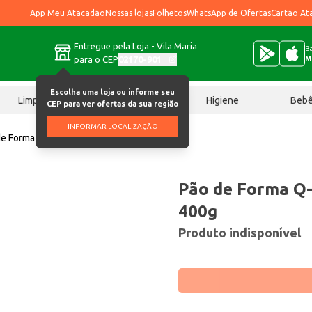
App Meu Atacadão
Nossas lojas
Folhetos
WhatsApp de Ofertas
Cartão At
Entregue pela Loja - Vila Maria
Ba
para o CEP
02170-901
M
Escolha uma loja ou informe seu
Limpeza
Chocolates
Higiene
Beb
CEP para ver ofertas da sua região
INFORMAR LOCALIZAÇÃO
e Forma Q Pão Integral Light 400g
Pão de Forma Q-
400g
Produto indisponível