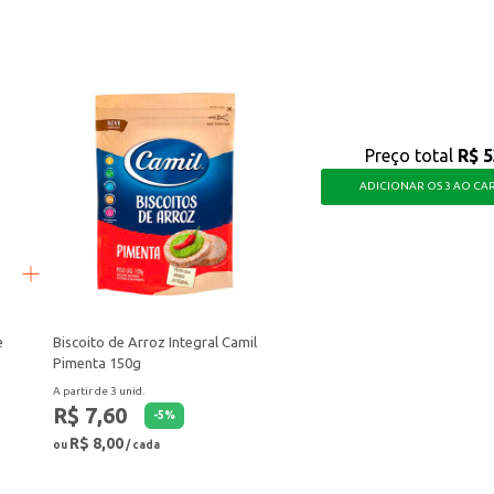
Preço total
R$ 5
ADICIONAR OS 3 AO CA
e
Biscoito de Arroz Integral Camil
Pimenta 150g
A partir de 3 unid.
R$ 7,60
-
5
%
R$ 8,00
ou
/ cada