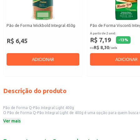
Pão de Forma Wickbold Integral 450g
Pão de Forma Visconti Inte
A partir de 2 unid.
R$ 7,19
R$ 6,45
-
13
%
R$ 8,30
ou
/ cada
ADICIONAR
ADICIONAR
Descrição do produto
Pão de Forma Q-Pão Integral Light 400g
O Pão de Forma Q-Pão Integral Light de 400g é uma opção para quem busca um
Dicas de Uso:
Ver mais
Perfeito para preparar sanduíches para o café da manhã ou lanches rápidos.
Pode ser consumido com patês, queijos, frios ou acompanhado de outros alim
Uma boa opção para quem busca uma alimentação equilibrada.
O Pão de Forma Q-Pão Integral Light é uma escolha prática e saborosa para 