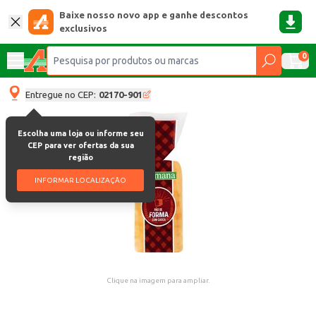
Baixe nosso novo app e ganhe descontos
exclusivos
0
Entregue no CEP:
02170-901
Escolha uma loja ou informe seu
CEP para ver ofertas da sua
região
INFORMAR LOCALIZAÇÃO
Clique na imagem para ampliar.