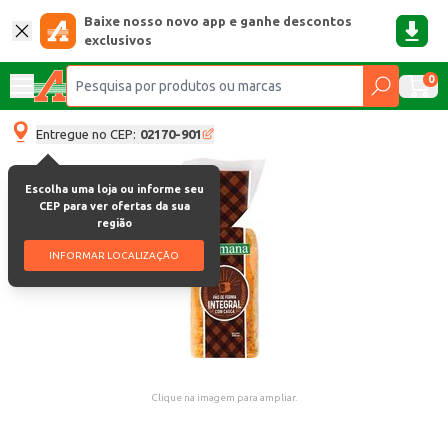
Baixe nosso novo app e ganhe descontos
exclusivos
0
Entregue no CEP:
02170-901
Escolha uma loja ou informe seu
CEP para ver ofertas da sua
região
INFORMAR LOCALIZAÇÃO
Clique na imagem para ampliar.