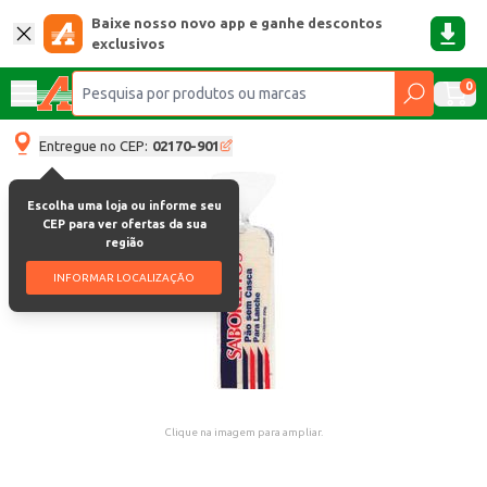
Baixe nosso novo app e ganhe descontos
exclusivos
0
Entregue no CEP:
02170-901
Escolha uma loja ou informe seu
CEP para ver ofertas da sua
região
INFORMAR LOCALIZAÇÃO
Clique na imagem para ampliar.