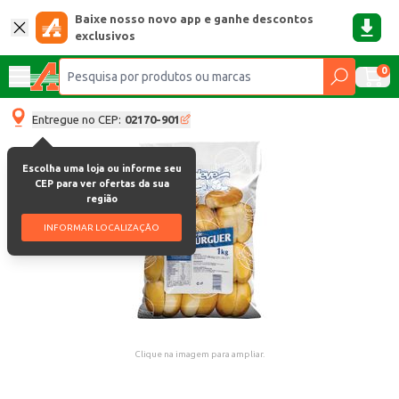
Baixe nosso novo app e ganhe descontos
exclusivos
0
Entregue no CEP:
02170-901
Escolha uma loja ou informe seu
CEP para ver ofertas da sua
região
INFORMAR LOCALIZAÇÃO
Clique na imagem para ampliar.