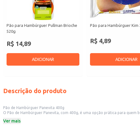
Pão para Hambúrguer Pullman Brioche
Pão para Hambúrguer Kim
520g
R$ 4,89
R$ 14,89
ADICIONAR
ADICIONAR
Descrição do produto
Pão de Hambúrguer Panevita 400g
O Pão de Hambúrguer Panevita, com 400g, é uma opção prática para quem bus
estabelecimentos comerciais.
Ver mais
Dicas de Uso:
Prepare hambúrgueres caseiros saborosos e rápidos.
Utilize em lanchonetes e hamburguerias para oferecer um produto de qualidad
Sirva em eventos e festas, garantindo um lanche saboroso e fácil de preparar.