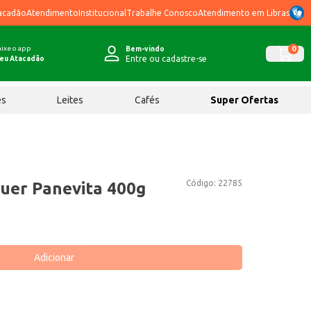
acadão
Atendimento
Institucional
Trabalhe Conosco
Atendimento em Libras
ixe o app
0
Bem-vindo
Entre ou cadastre-se
eu Atacadão
ês
Leites
Cafés
Super Ofertas
Código:
22785
uer Panevita 400g
Adicionar