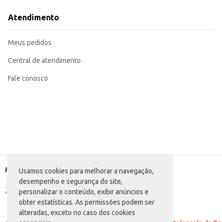
Com o Pão de Hambúrguer Panevita, você garante um produto que combina pr
Atendimento
Meus pedidos
Central de atendimento
Fale conosco
Formas de pagamento
Usamos cookies para melhorar a navegação,
desempenho e segurança do site,
personalizar o conteúdo, exibir anúncios e
obter estatísticas. As permissões podem ser
alteradas, exceto no caso dos cookies