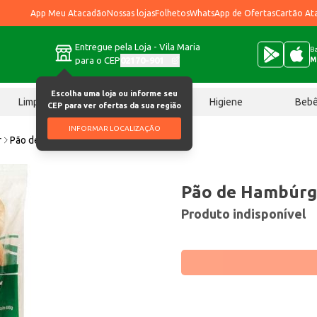
App Meu Atacadão
Nossas lojas
Folhetos
WhatsApp de Ofertas
Cartão At
Entregue pela Loja - Vila Maria
Ba
para o CEP
02170-901
M
Escolha uma loja ou informe seu
Limpeza
Chocolates
Higiene
Beb
CEP para ver ofertas da sua região
INFORMAR LOCALIZAÇÃO
r
Pão de Hambúrguer Panevita 400g
Pão de Hambúrg
Produto indisponível