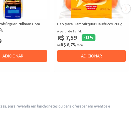
ambúrguer Pullman Com
Pão para Hambúrguer Bauducco 200g
0g
A partir de 2 unid.
R$ 7,59
-
13
%
9
R$ 8,75
ou
/ cada
ADICIONAR
ADICIONAR
casa, para revenda em lanchonetes ou para oferecer em eventos e