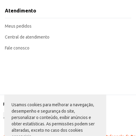
Pode ser utilizado em diferentes tipos de hambúrgueres, desde os mais simpl
O Pão de Hambúrguer Pão Nosso oferece praticidade e rendimento, sendo uma escol
Atendimento
contribuem para uma experiência gastronômica satisfatória.
Marca: Pão Nosso
Departamento: Padaria e matinais
Meus pedidos
Categoria: Pão de hambúrguer
Conteúdo: 400g
EAN: 7898175137033
Central de atendimento
Fale conosco
Formas de pagamento
Usamos cookies para melhorar a navegação,
desempenho e segurança do site,
personalizar o conteúdo, exibir anúncios e
obter estatísticas. As permissões podem ser
alteradas, exceto no caso dos cookies