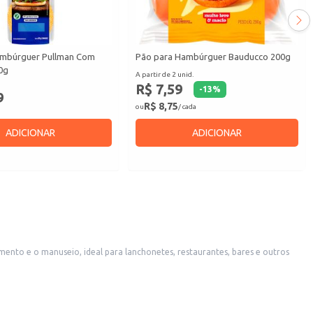
ambúrguer Pullman Com
Pão para Hambúrguer Bauducco 200g
0g
A partir de 2 unid.
R$ 7,59
-
13
%
9
R$ 8,75
ou
/ cada
ADICIONAR
ADICIONAR
pida e eficiente.