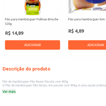
Pão para Hambúrguer Pullman Brioche
Pão para Hambúrguer Kim
520g
R$ 4,89
R$ 14,89
ADICIONAR
ADICIONAR
Descrição do produto
Pão de Hambúrguer Pão Nosso Pacote com 400g
O Pão de Hambúrguer Pão Nosso, em pacote com 400g, é uma opção prática e versátil para diversos estabelecimentos. Sua embalagem facilita o ar
negócios que oferecem hambúrgueres. Também é 
Ver mais
Dicas de uso:
Ideal para o preparo de hambúrgueres artesanais em lanchonetes e restauran
Perfeito para uso em eventos e festas, facilitando o preparo de grande qua
Adequado para uso doméstico, permitindo o preparo de hambúrgueres sabor