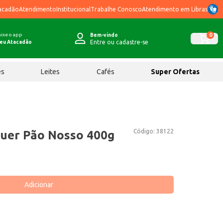
acadão
Atendimento
Institucional
Trabalhe Conosco
Atendimento em Libras
ixe o app
0
Bem-vindo
Entre ou cadastre-se
eu Atacadão
ês
Leites
Cafés
Super Ofertas
Código:
38122
uer Pão Nosso 400g
Adicionar