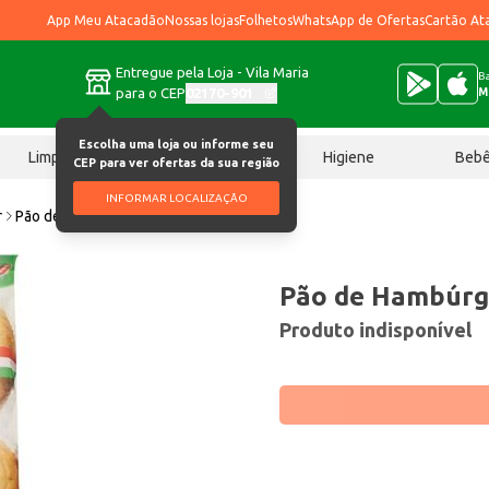
App Meu Atacadão
Nossas lojas
Folhetos
WhatsApp de Ofertas
Cartão At
Entregue pela Loja - Vila Maria
Ba
para o CEP
02170-901
M
Escolha uma loja ou informe seu
Limpeza
Chocolates
Higiene
Beb
CEP para ver ofertas da sua região
INFORMAR LOCALIZAÇÃO
r
Pão de Hambúrguer Pão Nosso 400g
Pão de Hambúrg
Produto indisponível