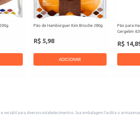
 200g
Pão de Hambúrguer Kim Brioche 280g
Pão para H
Gergelim 42
R$ 5,98
R$ 14,8
ADICIONAR
mazenamento e o manuseio, ideal para lanchonetes, restaurantes, bares e outros
uma boa escolha para uso doméstico, permitindo o preparo de hambúrgueres saborosos e de forma rá
tes.
ntidade de hambúrgueres.
osos e convenientes.