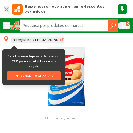
Baixe nosso novo app e ganhe descontos
exclusivos
0
Entregue no CEP:
02170-901
Escolha uma loja ou informe seu
CEP para ver ofertas da sua
região
INFORMAR LOCALIZAÇÃO
Clique na imagem para ampliar.