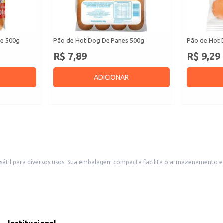
ie 500g
Pão de Hot Dog De Panes 500g
Pão de Hot 
R$ 7,89
R$ 9,29
ADICIONAR
 sendo ideal para estabelecimentos comerciais como
lanchonetes, food trucks e restaurantes que oferecem hot dogs no cardápio. Também é uma boa escolha para reven
g.
 mão da qualidade. Sua textura e tamanho são pensados para garantir um produ