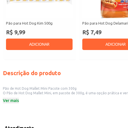
Pão para Hot Dog Kim 500g
Pão para Hot Dog Delamar
R$ 9,99
R$ 7,49
ADICIONAR
ADICIONAR
Descrição do produto
Pão de Hot Dog Mallet Mini Pacote com 300g
O Pão de Hot Dog Mallet Mini, em pacote de 300g, é uma opção prática e versátil para diversos usos. Sua embalagem compacta facilita o armazenamento e transporte,
Ver mais
Dicas de uso:
Ideal para preparar mini hot dogs, perfeitos para eventos e festas.
Pode ser utilizado em lanchonetes e restaurantes para compor o cardápio.
Adequado para revenda em lojas de conveniência e mercearias.
Serve como base para criações culinárias diversas, além do tradicional hot do
O Pão de Hot Dog Mallet Mini oferece praticidade e conveniência, sem abrir