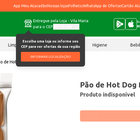
App Meu Atacadão
Nossas lojas
Folhetos
WhatsApp de Ofertas
Cartão At
Entregue pela Loja - Vila Maria
Ba
para o CEP
02170-901
M
Escolha uma loja ou informe seu
Limpeza
Chocolates
Higiene
Beb
CEP para ver ofertas da sua região
INFORMAR LOCALIZAÇÃO
o de Hot Dog Mallet Mini 300g
Pão de Hot Dog 
Produto indisponível