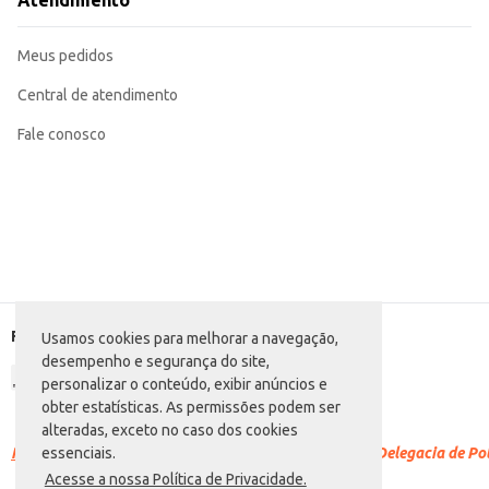
Atendimento
estabelecimento comercial ou em casa.
Marca: Mallet
Departamento: Padaria e matinais
Meus pedidos
Categoria: Pão de hot dog
Conteúdo: 300g
EAN: 63241980
Central de atendimento
Fale conosco
Formas de pagamento
Usamos cookies para melhorar a navegação,
desempenho e segurança do site,
personalizar o conteúdo, exibir anúncios e
obter estatísticas. As permissões podem ser
alteradas, exceto no caso dos cookies
Racismo é crime.
Denuncie. Disque 100 ou procure a Delegacia de Polí
essenciais.
Acesse a nossa Política de Privacidade.