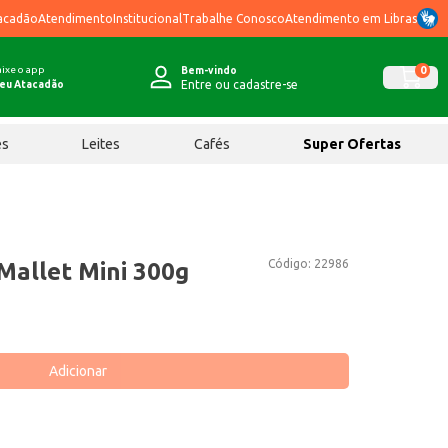
acadão
Atendimento
Institucional
Trabalhe Conosco
Atendimento em Libras
ixe o app
0
Bem-vindo
Entre ou cadastre-se
eu Atacadão
ês
Leites
Cafés
Super Ofertas
Código:
22986
Mallet Mini 300g
Adicionar