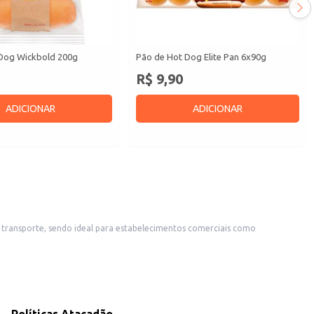
Dog Wickbold 200g
Pão de Hot Dog Elite Pan 6x90g
R$ 9,90
ADICIONAR
ADICIONAR
da em mercearias e pequenos comércios, atendendo a demanda por um produto de qualidade e reconhecida marca.
to de bom rendimento e satisfação para o consumidor final, seja em um