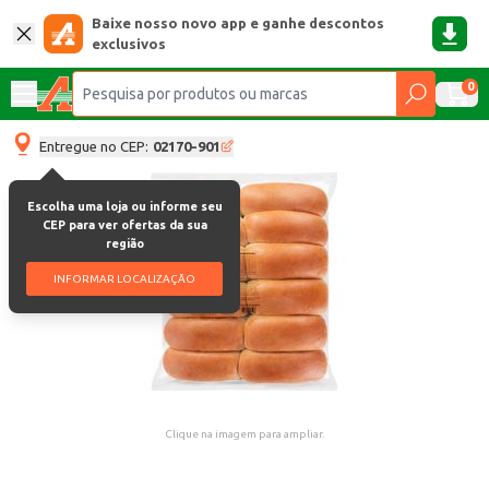
Baixe nosso novo app e ganhe descontos
exclusivos
0
Entregue no CEP:
02170-901
Escolha uma loja ou informe seu
CEP para ver ofertas da sua
região
INFORMAR LOCALIZAÇÃO
Clique na imagem para ampliar.