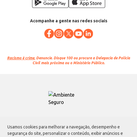
Acompanhe a gente nas redes sociais
Racismo é crime.
Denuncie. Disque 100 ou procure a Delegacia de Polícia
Civil mais próxima ou o Ministério Público.
Atacadão S.A.
Usamos cookies para melhorar a navegação, desempenho e
Avenida Morvan Dias de Figueiredo, 6169, Vila Maria, São Paulo - SP | CEP
segurança do site, personalizar o conteúdo, exibir anúncios e
02170-901 | CNPJ: 75.315.333/0001-09