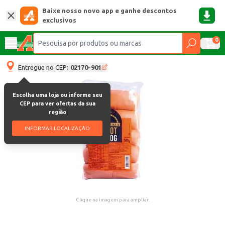
Baixe nosso novo app e ganhe descontos
exclusivos
0
Entregue no CEP:
02170-901
Escolha uma loja ou informe seu
CEP para ver ofertas da sua
região
INFORMAR LOCALIZAÇÃO
Clique na imagem para ampliar.