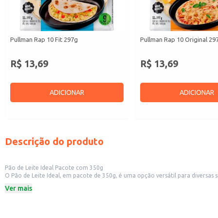
Pullman Rap 10 Fit 297g
Pullman Rap 10 Original 29
R$ 13,69
R$ 13,69
ADICIONAR
ADICIONAR
Descrição do produto
Pão de Leite Ideal Pacote com 350g
O Pão de Leite Ideal, em pacote de 350g, é uma opção versátil para diversas situações. Sua praticidade em formato de pacote facilita o manuseio e armazenamento, sendo ideal para revenda em padar
estabelecimentos comerciais. Também é uma boa escolha par
Ver mais
Dicas de uso:
Sirva como acompanhamento em cafés da manhã e lanches.
Utilize como base para sanduíches e outras preparações culinárias.
Ofereça em seu estabelecimento comercial como opção de pão especial.