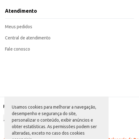
Ideal para consumo doméstico em diversas ocasiões.
O Pão de Leite Ideal em pacote de 350g oferece praticidade e conveniência
Atendimento
produto, mantendo suas características até o consumo.
Marca: Ideal
Departamento: Padaria e matinais
Meus pedidos
Categoria: Pão especial
Conteúdo: 350g
EAN: 34692996
Central de atendimento
Fale conosco
Formas de pagamento
Usamos cookies para melhorar a navegação,
desempenho e segurança do site,
personalizar o conteúdo, exibir anúncios e
obter estatísticas. As permissões podem ser
alteradas, exceto no caso dos cookies