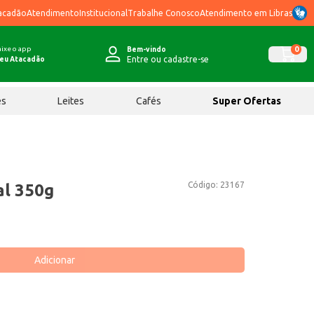
acadão
Atendimento
Institucional
Trabalhe Conosco
Atendimento em Libras
ixe o app
0
Bem-vindo
Entre ou cadastre-se
eu Atacadão
ês
Leites
Cafés
Super Ofertas
Código:
23167
al 350g
Adicionar