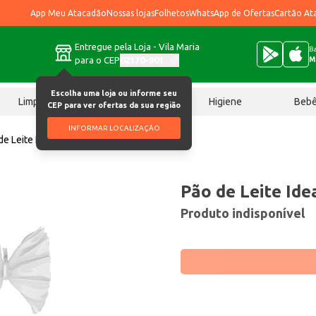
App Meu Atacadão
Nossas lojas
Folhetos
WhatsApp de Ofertas
Cartão At
Entregue pela Loja - Vila Maria
Ba
para o CEP
02170-901
M
Escolha uma loja ou informe seu
Limpeza
Chocolates
Higiene
Beb
CEP para ver ofertas da sua região
INFORMAR LOCALIZAÇÃO
de Leite Ideal 350g
Pão de Leite Ide
Produto indisponível