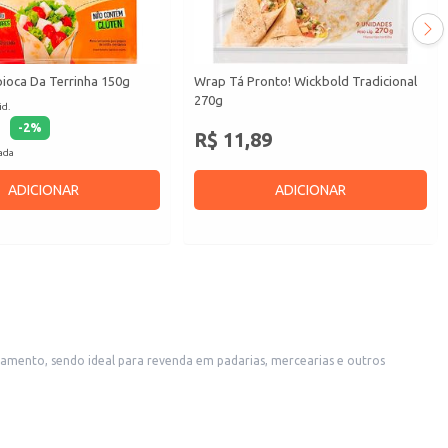
ioca Da Terrinha 150g
Wrap Tá Pronto! Wickbold Tradicional
270g
id.
-
2
%
R$ 11,89
cada
ADICIONAR
ADICIONAR