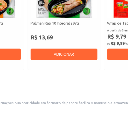
7g
Pullman Rap 10 Integral 297g
Wrap de Tap
A partir de 3 un
R$ 9,79
R$ 13,69
R$ 9,99
ou
/ 
ADICIONAR
ias, mercearias e outros
a uso doméstico, oferecendo praticidade no preparo de lanches e refeições.