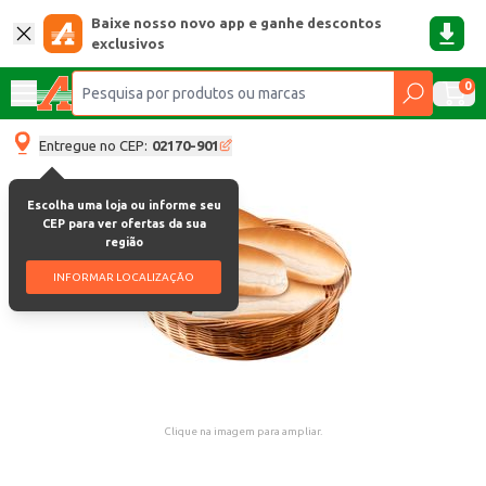
Baixe nosso novo app e ganhe descontos
exclusivos
0
Entregue no CEP:
02170-901
Escolha uma loja ou informe seu
CEP para ver ofertas da sua
região
INFORMAR LOCALIZAÇÃO
Clique na imagem para ampliar.