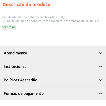
Descrição do produto
Pão de Mel Barion Coberto de Chocolate 300g
O Pão de Mel Barion coberto com chocolate, em embalagem de 300g, é
uma opção saborosa e prática para quem busca um doce para consumo
Ver mais
próprio ou para revenda. Ideal para quem deseja oferecer um produto com
sabor agradável e de fácil aceitação.
Dicas de Uso:
Perfeito para lanches rápidos e para acompanhar um café ou chá.
Uma boa opção para incluir em cestas de presentes e kits de doces.
Pode ser oferecido em estabelecimentos comerciais como padarias,
confeitarias e lanchonetes.
Atendimento
O Pão de Mel Barion coberto com chocolate é uma escolha que agrada
diferentes paladares, oferecendo uma alternativa deliciosa e versátil para
diversas ocasiões.
Institucional
Políticas Atacadão
Formas de pagamento