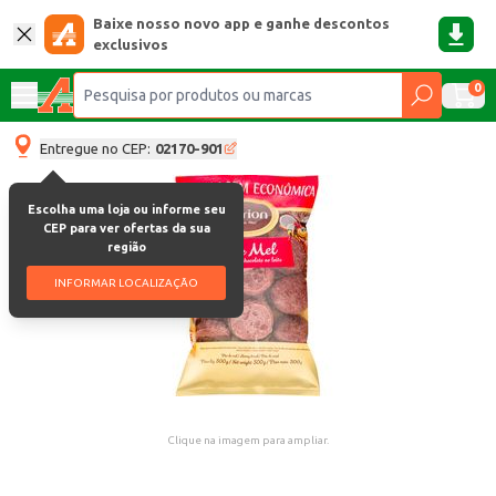
Baixe nosso novo app e ganhe descontos
exclusivos
0
Entregue no CEP:
02170-901
Escolha uma loja ou informe seu
CEP para ver ofertas da sua
região
INFORMAR LOCALIZAÇÃO
Clique na imagem para ampliar.