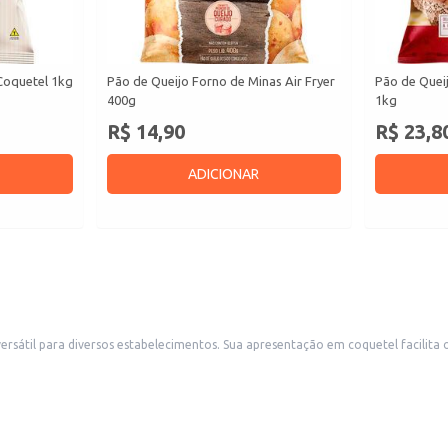
Coquetel 1kg
Pão de Queijo Forno de Minas Air Fryer
Pão de Quei
400g
1kg
R$ 14,90
R$ 23,8
ADICIONAR
o consumo individual e o torna ideal para buffets, lanchonetes, bares e outros
escolha para revenda em mercearias e supermercados, atendendo a demanda por um produto po