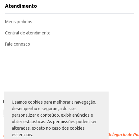
O Pão de Queijo Aurora Coquetel em pacote de 1kg proporciona praticidade e
Atendimento
muitos, tornando-o uma opção de compra segura e eficiente para o seu negó
Marca: Aurora
Departamento: Frios e congelados
Meus pedidos
Categoria: Pão
Conteúdo: 1kg
EAN: 7891164028596
Central de atendimento
Fale conosco
Formas de pagamento
Usamos cookies para melhorar a navegação,
desempenho e segurança do site,
personalizar o conteúdo, exibir anúncios e
obter estatísticas. As permissões podem ser
alteradas, exceto no caso dos cookies
Racismo é crime.
Denuncie. Disque 100 ou procure a Delegacia de Polí
essenciais.