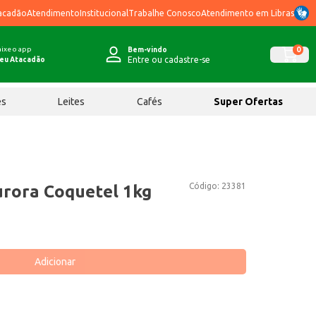
acadão
Atendimento
Institucional
Trabalhe Conosco
Atendimento em Libras
ixe o app
0
Bem-vindo
Entre ou cadastre-se
eu Atacadão
ês
Leites
Cafés
Super Ofertas
Código:
23381
urora Coquetel 1kg
Adicionar