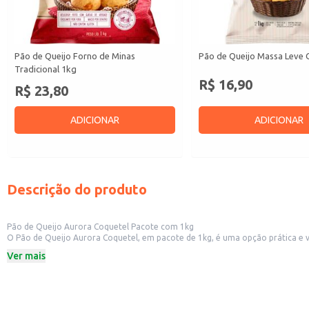
Pão de Queijo Forno de Minas
Pão de Queijo Massa Leve 
Tradicional 1kg
R$ 16,90
R$ 23,80
ADICIONAR
ADICIONAR
Descrição do produto
Pão de Queijo Aurora Coquetel Pacote com 1kg
O Pão de Queijo Aurora Coquetel, em pacote de 1kg, é uma opção prática e versátil para diversos estabelecimentos. Sua apresentação em coquetel facilita 
locais que oferecem petiscos. Também é uma excelente 
Ver mais
Dicas de uso:
Sirva como acompanhamento em bares e restaurantes.
Ofereça como petisco em eventos e festas.
Utilize em buffets de café da manhã ou lanches.
Ideal para revenda em lojas de conveniência e supermercados.