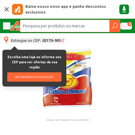
Baixe nosso novo app e ganhe descontos
exclusivos
0
Entregue no CEP:
02170-901
Escolha uma loja ou informe seu
CEP para ver ofertas da sua
região
INFORMAR LOCALIZAÇÃO
Clique na imagem para ampliar.