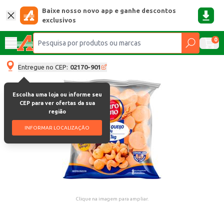
Baixe nosso novo app e ganhe descontos
exclusivos
0
Entregue no CEP:
02170-901
Escolha uma loja ou informe seu
CEP para ver ofertas da sua
região
INFORMAR LOCALIZAÇÃO
Clique na imagem para ampliar.