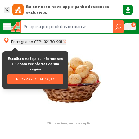
Baixe nosso novo app e ganhe descontos
exclusivos
0
Entregue no CEP:
02170-901
Escolha uma loja ou informe seu
CEP para ver ofertas da sua
região
INFORMAR LOCALIZAÇÃO
Clique na imagem para ampliar.