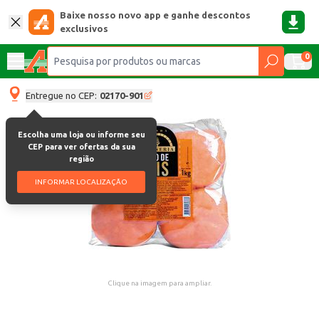
Baixe nosso novo app e ganhe descontos
exclusivos
0
Entregue no CEP:
02170-901
Escolha uma loja ou informe seu
CEP para ver ofertas da sua
região
INFORMAR LOCALIZAÇÃO
Clique na imagem para ampliar.