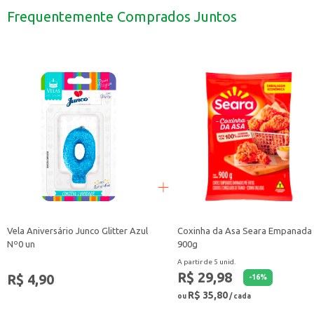
Pode ser utilizado em torradas para o café da manhã ou lanches.
Frequentemente Comprados Juntos
Uma boa opção para compor cestas de café da manhã.
O Pão do Forno Wickbold Australiano 500g é uma escolha versátil para quem 
Vela Aniversário Junco Glitter Azul
Coxinha da Asa Seara Empanada
Nº0 un
900g
A partir de 5 unid.
R$ 29,98
R$ 4,90
-
16
%
R$ 35,80
ou
/ cada