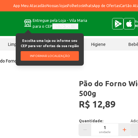
App Meu Atacadão
Nossas lojas
Folhetos
WhatsApp de Ofertas
Cartão At
Entregue pela Loja - Vila Maria
Ba
para o CEP
02170-901
M
Escolha uma loja ou informe seu
Limpeza
Chocolates
Higiene
Beb
CEP para ver ofertas da sua região
INFORMAR LOCALIZAÇÃO
 do Forno Wickbold Australiano 500g
Pão do Forno Wi
500g
R$ 12,89
Quantidade:
Adic
unidade