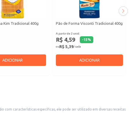
a Kim Tradicional 400g
Pão de Forma Visconti Tradicional 400g
A partir de 2 unid.
R$ 4,59
-
15
%
R$ 5,39
ou
/ cada
ADICIONAR
ADICIONAR
om características específicas, ele pode ser utilizado em diversas receitas