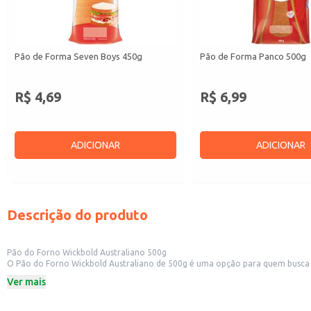
Pão de Forma Seven Boys 450g
Pão de Forma Panco 500g
R$ 4,69
R$ 6,99
ADICIONAR
ADICIONAR
Descrição do produto
Pão do Forno Wickbold Australiano 500g
O Pão do Forno Wickbold Australiano de 500g é uma opção para quem busca um
e combinações.
Ver mais
Dicas de Uso:
Perfeito para preparar sanduíches saborosos e nutritivos.
Excelente para acompanhar patês, queijos e frios em lanches e refeições.