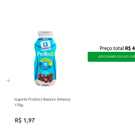
busca um pão saboroso e prático para o dia a dia, seja para consumo próprio 
Preço total
R$ 4
ADICIONAR OS 3 AO CA
Iogurte Probio2 Batavo Ameixa
170g
R$ 1,97