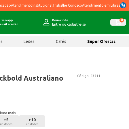
acadão
Atendimento
Institucional
Trabalhe Conosco
Atendimento em Libras
ixe o app
0
Bem-vindo
Entre ou cadastre-se
eu Atacadão
ês
Leites
Cafés
Super Ofertas
Código:
23711
ckbold Australiano
ione mais:
+
5
+
10
unidades
unidades