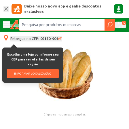
Baixe nosso novo app e ganhe descontos
exclusivos
0
Entregue no CEP:
02170-901
Escolha uma loja ou informe seu
CEP para ver ofertas da sua
região
INFORMAR LOCALIZAÇÃO
Clique na imagem para ampliar.