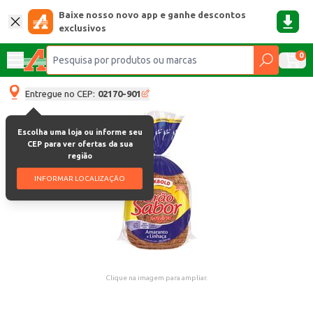
Baixe nosso novo app e ganhe descontos
exclusivos
0
Entregue no CEP:
02170-901
Escolha uma loja ou informe seu
CEP para ver ofertas da sua
região
INFORMAR LOCALIZAÇÃO
Clique na imagem para ampliar.