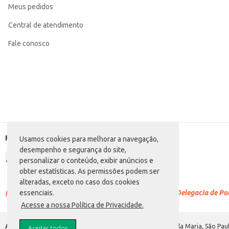
Meus pedidos
Conteúdo: 500g
EAN: 7898330160395
Central de atendimento
Fale conosco
Formas de pagamento
Usamos cookies para melhorar a navegação,
desempenho e segurança do site,
personalizar o conteúdo, exibir anúncios e
obter estatísticas. As permissões podem ser
alteradas, exceto no caso dos cookies
Racismo é crime.
Denuncie. Disque 100 ou procure a Delegacia de Polí
essenciais.
Acesse a nossa Política de Privacidade.
Atacadão S.A.
Avenida Morvan Dias de Figueiredo, 6169, Vila Maria, São Paul
Aceitar todos