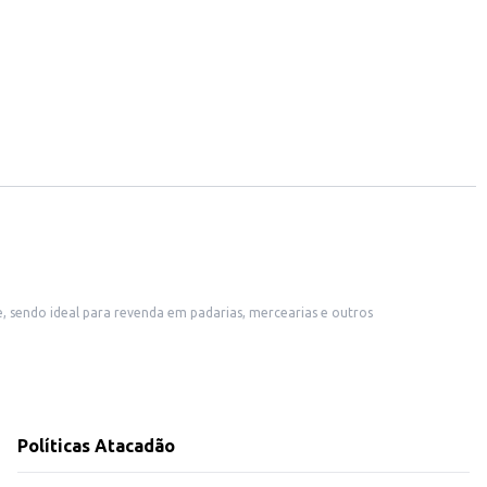
sumo diário.
ma escolha eficiente para o comércio e para o consumo doméstico.
Políticas Atacadão