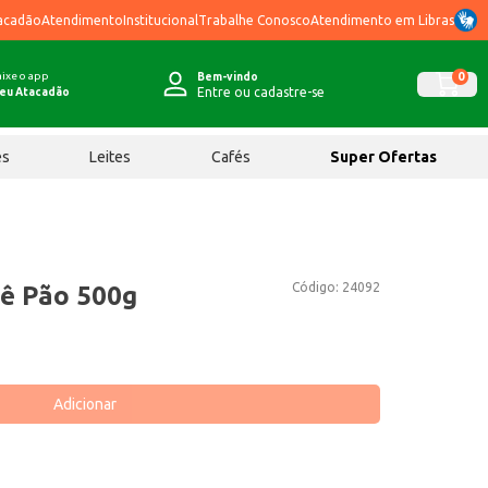
acadão
Atendimento
Institucional
Trabalhe Conosco
Atendimento em Libras
ixe o app
0
Bem-vindo
Entre ou cadastre-se
eu Atacadão
ês
Leites
Cafés
Super Ofertas
Código:
24092
hê Pão 500g
Adicionar