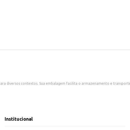
deal para revenda em padarias, mercearias e outros
 para uso doméstico, atendendo a consumidores que buscam opções de pão integral para o con
s saudáveis.
sabor.
om um bom rendimento por pacote. Sua praticidade e versatilidade o tornam u
Institucional