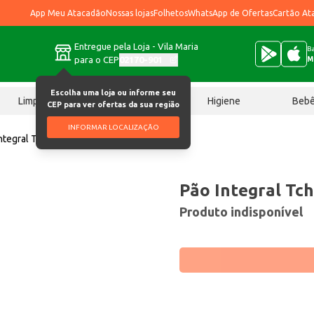
App Meu Atacadão
Nossas lojas
Folhetos
WhatsApp de Ofertas
Cartão At
Entregue pela Loja - Vila Maria
Ba
para o CEP
02170-901
M
Escolha uma loja ou informe seu
Limpeza
Chocolates
Higiene
Beb
CEP para ver ofertas da sua região
INFORMAR LOCALIZAÇÃO
ntegral Tchê Pão 500g
Pão Integral Tc
Produto indisponível