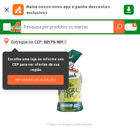
Baixe nosso novo app e ganhe descontos
exclusivos
0
Entregue no CEP:
02170-901
Escolha uma loja ou informe seu
CEP para ver ofertas da sua
região
INFORMAR LOCALIZAÇÃO
Clique na imagem para ampliar.