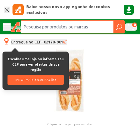
Baixe nosso novo app e ganhe descontos
exclusivos
0
Entregue no CEP:
02170-901
Escolha uma loja ou informe seu
CEP para ver ofertas da sua
região
INFORMAR LOCALIZAÇÃO
Clique na imagem para ampliar.