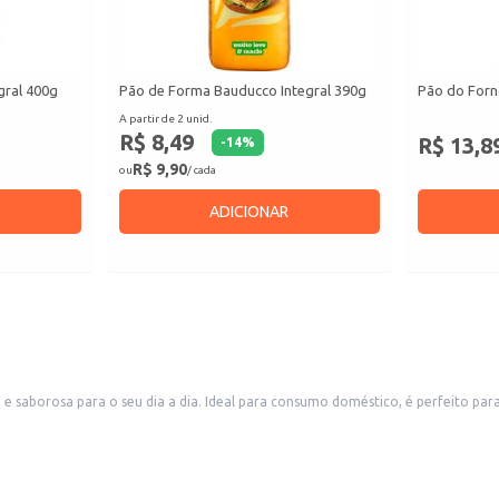
gral 400g
Pão de Forma Bauducco Integral 390g
Pão do Forn
A partir de 2 unid.
R$ 8,49
R$ 13,8
-
14
%
R$ 9,90
ou
/ cada
ADICIONAR
e saborosa para o seu dia a dia. Ideal para consumo doméstico, é perfeito pa