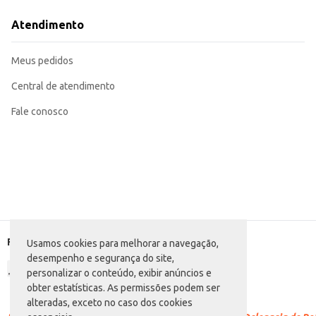
Acompanha perfeitamente refeições leves.
Pode ser consumido puro ou torrado.
Atendimento
Ideal para lanches rápidos e saudáveis.
O Pão Light Massaleve Linhaça oferece praticidade e sabor, contribuindo pa
Meus pedidos
Central de atendimento
Fale conosco
Formas de pagamento
Usamos cookies para melhorar a navegação,
desempenho e segurança do site,
personalizar o conteúdo, exibir anúncios e
obter estatísticas. As permissões podem ser
alteradas, exceto no caso dos cookies