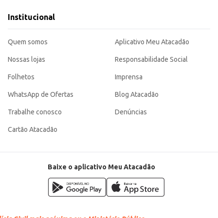
Institucional
ra uma alimentação mais balanceada. Sua embalagem de 300g é perfeita para o c
Quem somos
Aplicativo Meu Atacadão
Nossas lojas
Responsabilidade Social
Folhetos
Imprensa
WhatsApp de Ofertas
Blog Atacadão
Trabalhe conosco
Denúncias
Cartão Atacadão
Baixe o aplicativo Meu Atacadão