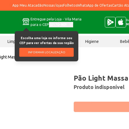
App Meu Atacadão
Nossas lojas
Folhetos
WhatsApp de Ofertas
Cartão At
Entregue pela Loja - Vila Maria
Ba
para o CEP
02170-901
M
Escolha uma loja ou informe seu
Limpeza
Chocolates
Higiene
Beb
CEP para ver ofertas da sua região
INFORMAR LOCALIZAÇÃO
Light Massaleve Linhaça 300g
Pão Light Massa
Produto indisponível