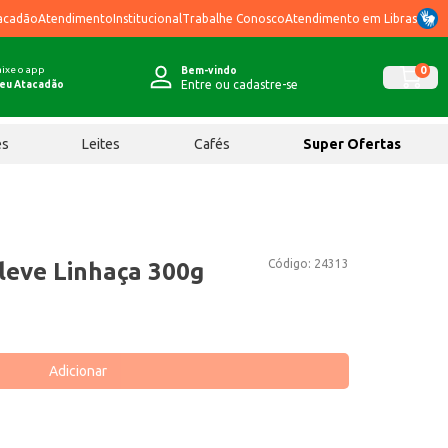
acadão
Atendimento
Institucional
Trabalhe Conosco
Atendimento em Libras
ixe o app
0
Bem-vindo
Entre ou cadastre-se
eu Atacadão
ês
Leites
Cafés
Super Ofertas
Código:
24313
leve Linhaça 300g
Adicionar