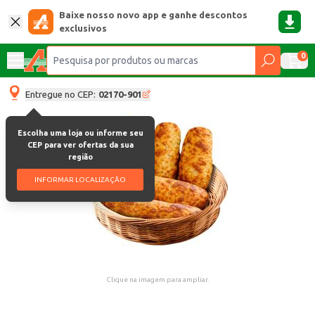
Baixe nosso novo app e ganhe descontos
exclusivos
0
Entregue no CEP:
02170-901
Escolha uma loja ou informe seu
CEP para ver ofertas da sua
região
INFORMAR LOCALIZAÇÃO
Clique na imagem para ampliar.