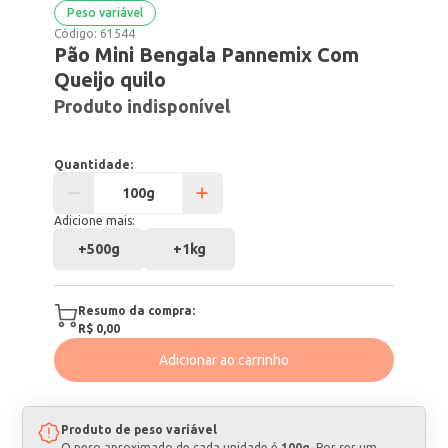
Peso variável
Código:
61544
Pão Mini Bengala Pannemix Com
Queijo quilo
Produto indisponível
Quantidade:
Adicione mais:
+
500g
+
1kg
Resumo da compra:
R$ 0,00
Adicionar ao carrinho
Produto de peso variável
O peso aproximado de cada unidade é
100g
. Por ser um