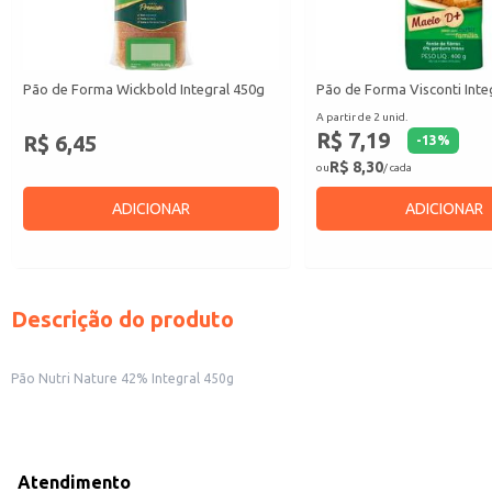
Pão de Forma Wickbold Integral 450g
Pão de Forma Visconti Inte
A partir de 2 unid.
R$ 7,19
R$ 6,45
-
13
%
R$ 8,30
ou
/ cada
ADICIONAR
ADICIONAR
Descrição do produto
Pão Nutri Nature 42% Integral 450g
Atendimento