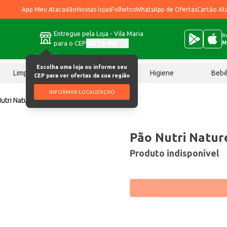
App Meu Atacadão
Nossas lojas
Folhetos
WhatsApp de Ofertas
Cartão At
Entregue pela Loja - Vila Maria
Ba
para o CEP
02170-901
M
Escolha uma loja ou informe seu
Limpeza
Chocolates
Higiene
Beb
CEP para ver ofertas da sua região
INFORMAR LOCALIZAÇÃO
utri Nature 42% Integral 450g
Pão Nutri Natur
Produto indisponível