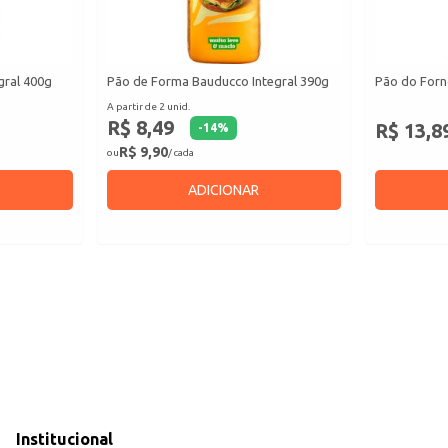
gral 400g
Pão de Forma Bauducco Integral 390g
Pão do Forn
A partir de 2 unid.
R$ 8,49
R$ 13,8
-
14
%
R$ 9,90
ou
/ cada
ADICIONAR
Institucional