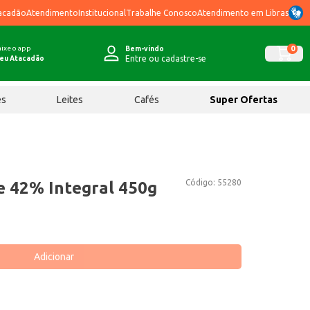
acadão
Atendimento
Institucional
Trabalhe Conosco
Atendimento em Libras
ixe o app
0
Bem-vindo
Entre ou cadastre-se
eu Atacadão
ês
Leites
Cafés
Super Ofertas
Código:
55280
e 42% Integral 450g
Adicionar