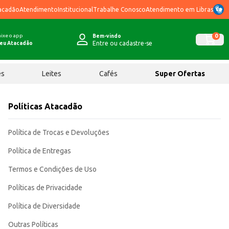
acadão
Atendimento
Institucional
Trabalhe Conosco
Atendimento em Libras
ixe o app
0
Bem-vindo
Entre ou cadastre-se
eu Atacadão
ês
Leites
Cafés
Super Ofertas
Políticas Atacadão
Política de Trocas e Devoluções
Política de Entregas
Termos e Condições de Uso
Políticas de Privacidade
Política de Diversidade
Outras Políticas