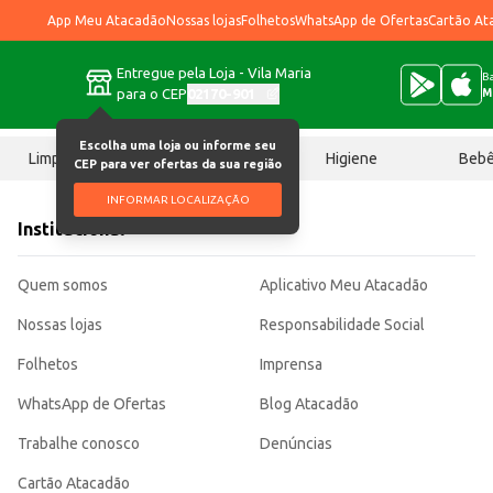
App Meu Atacadão
Nossas lojas
Folhetos
WhatsApp de Ofertas
Cartão At
Entregue pela Loja - Vila Maria
Ba
para o CEP
02170-901
M
Escolha uma loja ou informe seu
Limpeza
Chocolates
Higiene
Beb
CEP para ver ofertas da sua região
INFORMAR LOCALIZAÇÃO
Institucional
Quem somos
Aplicativo Meu Atacadão
Nossas lojas
Responsabilidade Social
Folhetos
Imprensa
WhatsApp de Ofertas
Blog Atacadão
Trabalhe conosco
Denúncias
Cartão Atacadão