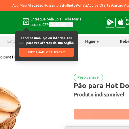
App Meu Atacadão
Nossas lojas
Folhetos
WhatsApp de Ofertas
Cartão At
Entregue pela Loja - Vila Maria
Ba
para o CEP
02170-901
M
Escolha uma loja ou informe seu
Limpeza
Chocolates
Higiene
Beb
CEP para ver ofertas da sua região
INFORMAR LOCALIZAÇÃO
o para Hot Dog kg
Peso variável
Pão para Hot Do
Produto indisponível