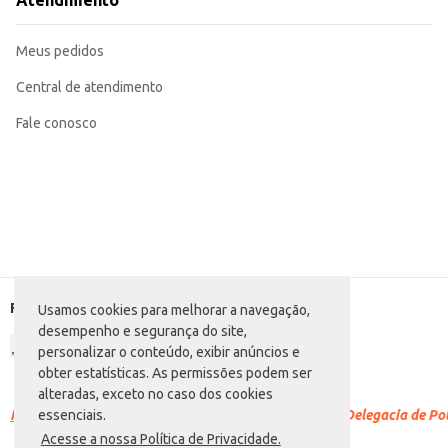
Atendimento
O Pão para Hot Dog Atacadão oferece praticidade e rendimento, contribuindo p
Meus pedidos
Central de atendimento
Fale conosco
Formas de pagamento
Usamos cookies para melhorar a navegação,
desempenho e segurança do site,
personalizar o conteúdo, exibir anúncios e
obter estatísticas. As permissões podem ser
alteradas, exceto no caso dos cookies
Racismo é crime.
Denuncie. Disque 100 ou procure a Delegacia de Polí
essenciais.
Acesse a nossa Política de Privacidade.