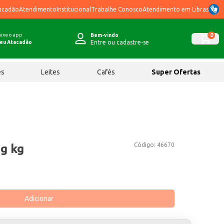
acadão
Atendimento
Institucional
Trabalhe Conosco
Atendimento em Libras
ixe o app
0
Bem-vindo
Entre ou cadastre-se
eu Atacadão
ês
Leites
Cafés
Super Ofertas
Código:
46670
g kg
Adicionar