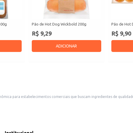
500g
Pão de Hot Dog Wickbold 200g
Pão de Hot 
R$ 9,29
R$ 9,90
ADICIONAR
ômica para estabelecimentos comerciais que buscam ingredientes de qualidade p
referidas.