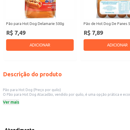
Pão para Hot Dog Delamarie 500g
Pão de Hot Dog De Panes 
R$ 7,49
R$ 7,89
ADICIONAR
ADICIONAR
Descrição do produto
Pão para Hot Dog (Preço por quilo)
O Pão para Hot Dog Atacadão, vendido por quilo, é uma opção prática e econ
outros negócios que oferecem hot dogs em seus cardápios.
Ver mais
Venda por quilo, otimizando o seu custo.
Ideal para uso em estabelecimentos comerciais.
Dicas de Uso:
Utilize em sanduíches de hot dog, complementando com as suas coberturas p
Ajuste a quantidade de pães de acordo com a demanda do seu negócio.
Conserve em local fresco e seco para manter a qualidade do produto.