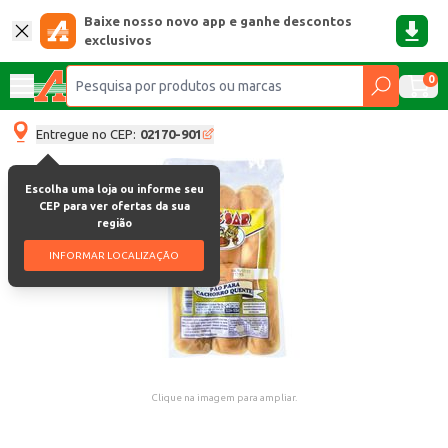
Baixe nosso novo app e ganhe descontos
exclusivos
0
Entregue no CEP:
02170-901
Escolha uma loja ou informe seu
CEP para ver ofertas da sua
região
INFORMAR LOCALIZAÇÃO
Clique na imagem para ampliar.